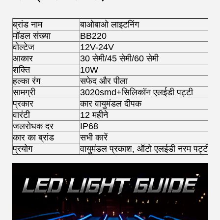
ब्रांड नाम
बाओबाओ लाइटनिंग
मॉडल संख्या
BB220
वोल्टेज
12V-24V
आकार
30 सेमी/45 सेमी/60 सेमी
शक्ति
10W
हल्का रंग
सफेद और पीला
सामग्री
3020smd+सिलिकॉन एलईडी पट्टी
प्रकार
कार वायुमंडल दीपक
वारंटी
12 महीने
जलरोधक दर
IP68
कार का ब्रांड
सभी कारें
प्रयोग
वायुमंडल प्रकाश, ऑटो एलईडी नरम पट्टी प