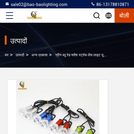
sale02@bao-baolighting.com
86-13178810871
बोली
उत्पादों
>
>
>
घर
उत्पादों
अन्य प्रकाश
ग्रीन ब्लू रेड फ्लैश स्ट्रोब लेंस लाइट यूनिवर्सल मोटरसाइकिल सजावट लाइट