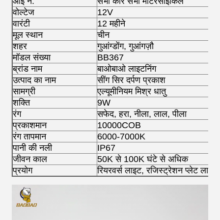
ओई नं.
सभी कार सभी मोटरसाइकिल
वोल्टेज
12V
वारंटी
12 महीने
मूल स्थान
चीन
शहर
गुआंग्डोंग, गुआंगज़ौ
मॉडल संख्या
BB367
ब्रांड नाम
बाओबाओ लाइटनिंग
उत्पाद का नाम
सींग सिर दर्पण प्रकाश
सामग्री
एल्यूमीनियम मिश्र धातु
शक्ति
9W
रंग
सफेद, हरा, नीला, लाल, पीला
प्रकाशमान
10000COB
रंग तापमान
6000-7000K
पानी की नली
IP67
जीवन काल
50K से 100K घंटे से अधिक
प्रयोग
रियरवर्स लाइट, रजिस्ट्रेशन प्लेट लाइट