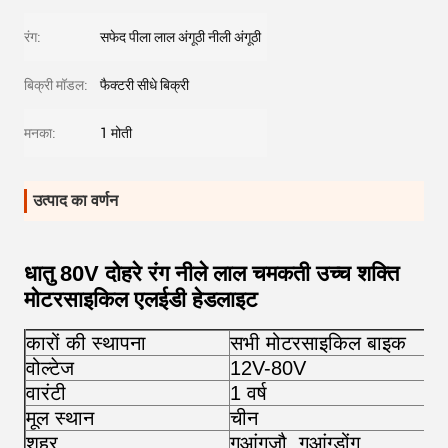
रंग:
सफेद पीला लाल अंगूठी नीली अंगूठी
बिक्री मॉडल:
फैक्टरी सीधे बिक्री
मनका:
1 मोती
उत्पाद का वर्णन
धातु 80V दोहरे रंग नीले लाल चमकती उच्च शक्ति
मोटरसाइकिल एलईडी हेडलाइट
कारों की स्थापना
सभी मोटरसाइकिल बाइक
वोल्टेज
12V-80V
वारंटी
1 वर्ष
मूल स्थान
चीन
शहर
गुआंगज़ौ, गुआंग्डोंग