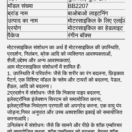
मॉडल संख्या
BB2207
ब्रांड नाम
बाओबाओ लाइटनिंग
उत्पाद का नाम
मोटरसाइकिल के लिए एलईडी प
प्रयोग
मोटरसाइकिल का हेडलाइट
पैकेज
रंगीन बॉक्स
मोटरसाइकिल संशोधन का अर्थ है मोटरसाइकिल की उपस्थिति,
प्रदर्शन, निलंबन, ब्रेक आदि को व्यक्तिगत आवश्यकताओं,
शैली,उद्देश्य और अन्य आवश्यकताएं.
आम मोटरसाइकिल संशोधनों में शामिल हैंः
1. उपस्थिति में परिवर्तनः जैसे कि शरीर का रंग बदलना, छिड़काव
पैटर्न, एक विशिष्ट मॉडल के फ्लेम और टायरों को बदलना, पेडल,
हैंडल, आदि को बदलना।
2प्रदर्शन में संशोधनः जैसे कि निकास पाइप बदलना,
इलेक्ट्रॉनिक इंजेक्शन सिस्टम को समायोजित करना,
इलेक्ट्रॉनिक नियंत्रण प्रणाली को अपग्रेड करना, एक वायु पंप
जोड़ना,गियर अनुपात और उच्च अश्वशक्ति इकाई को समायोजित
करनाआदि।
3निलंबन में संशोधनः जैसे कि सामने और पीछे के शॉक एम्बॉस्चर
को समायोजित करना, शॉक एम्बॉस्चर को बदलना, बेहतर शॉक