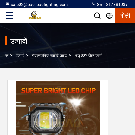
sale02@bao-baolighting.com
86-13178810871
बोली
उत्पादों
>
>
>
घर
उत्पादों
मोटरसाइकिल एलईडी लाइट
धातु 80V दोहरे रंग नीला लाल चमकती सीजी संशोधित मोटरसाइकिल एलईडी हेडलाइट