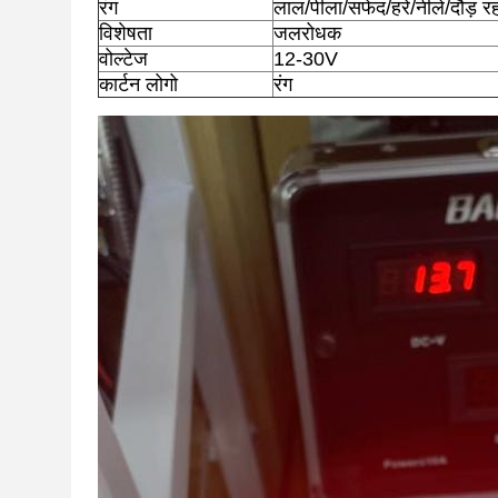
रंग
लाल/पीला/सफेद/हरे/नीले/दौड़ रह
विशेषता
जलरोधक
वोल्टेज
12-30V
कार्टन लोगो
रंग