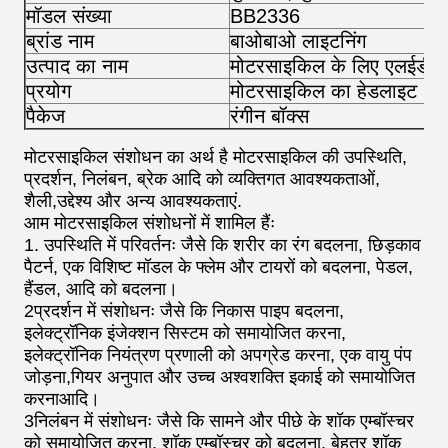
मॉडल संख्या
BB2336
ब्रांड नाम
बाओबाओ लाइटनिंग
उत्पाद का नाम
मोटरसाइकिल के लिए एलईडी प
प्रयोग
मोटरसाइकिल का हेडलाइट
पैकेज
रंगीन बॉक्स
मोटरसाइकिल संशोधन का अर्थ है मोटरसाइकिल की उपस्थिति,
प्रदर्शन, निलंबन, ब्रेक आदि को व्यक्तिगत आवश्यकताओं,
शैली,उद्देश्य और अन्य आवश्यकताएं.
आम मोटरसाइकिल संशोधनों में शामिल हैंः
1. उपस्थिति में परिवर्तनः जैसे कि शरीर का रंग बदलना, छिड़काव
पैटर्न, एक विशिष्ट मॉडल के फ्लेम और टायरों को बदलना, पेडल,
हैंडल, आदि को बदलना।
2प्रदर्शन में संशोधनः जैसे कि निकास पाइप बदलना,
इलेक्ट्रॉनिक इंजेक्शन सिस्टम को समायोजित करना,
इलेक्ट्रॉनिक नियंत्रण प्रणाली को अपग्रेड करना, एक वायु पंप
जोड़ना,गियर अनुपात और उच्च अश्वशक्ति इकाई को समायोजित
करनाआदि।
3निलंबन में संशोधनः जैसे कि सामने और पीछे के शॉक एम्बॉस्चर
को समायोजित करना, शॉक एम्बॉस्चर को बदलना, बेहतर शॉक