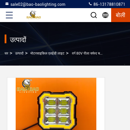
sale02@bao-baolighting.com
86-13178810871
बोली
उत्पादों
>
>
>
घर
उत्पादों
मोटरसाइकिल एलईडी लाइट
वर्ग 80V पीला सफेद चमकती लाल चेतावनी ट्रक एलईडी हेडलाइट 4x4 ऑफरोड कार्य प्रकाश