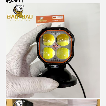
इपुटेशन।