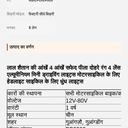
रंग:
सफ़ेद+पीला+लाल
बिक्री मॉडल:
फैक्टरी सीधे बिक्री
मनका:
4 लेन
उत्पाद का वर्णन
लाल शैतान की आंखें 4 आंखें सफेद पीला दोहरे रंग 4 लेंस
एल्यूमीनियम मिनी ड्राइविंग लाइट्स मोटरसाइकिल के लिए
हेडलाइट साइकिल के लिए धुंध लाइट्स
कारों की स्थापना
सभी मोटरसाइकिल बाइक/कार
वोल्टेज
12V-80V
वारंटी
1 वर्ष
मूल स्थान
चीन
शहर
गुआंगज़ौ, गुआंग्डोंग